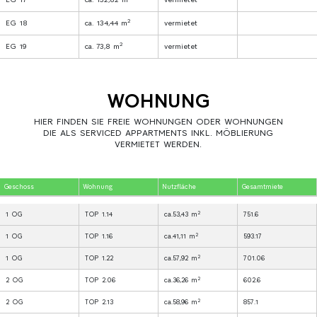
2
EG 18
ca. 134,44 m
vermietet
2
EG 19
ca. 73,8 m
vermietet
WOHNUNG
HIER FINDEN SIE FREIE WOHNUNGEN ODER WOHNUNGEN
DIE ALS SERVICED APPARTMENTS INKL. MÖBLIERUNG
VERMIETET WERDEN.
Geschoss
Wohnung
Nutzfläche
Gesamtmiete
2
1 OG
TOP 1.14
ca.53,43 m
751.6
2
1 OG
TOP 1.16
ca.41,11 m
593.17
2
1 OG
TOP 1.22
ca.57,92 m
701.06
2
2 OG
TOP 2.06
ca.36,26 m
602.6
2
2 OG
TOP 2.13
ca.58,96 m
857.1