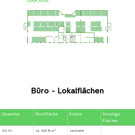
GARAGE
Büro - Lokalflächen
Gewerbe
Nutzfläche
Status
Sonstige
Flächen
2
EG 01
ca. 328.76 m
vermietet