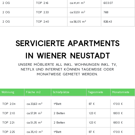
2
2 OG
TOP 2.16
ca.41,41 m
603.07
2
2 OG
TOP 2.33
ca.53,51 m
768
2
2 OG
TOP 2.40
ca.56,05 m
826.43
SERVICIERTE APARTMENTS
IN WIENER NEUSTADT
UNSERE MÖBLIERTE ALL INKL. WOHNUNGEN INKL. TV,
NETFLX UND INTERNET KÖNNEN TAGEWEISE ODER
MONATWEISE GEMIETET WERDEN.
Wohnung
Fläche m2
Schlafplätze
Tagesmiete
Monatsmiete
2
TOP 2.04
ca.33,63 m
1*Bett
87 €
1700 €
2
TOP 2.10
ca.57,91 m
2 Betten
123 €
1800 €
2
TOP 2.21
ca.51,35 m
2 Betten
123 €
1800 €
2
TOP 2.25
ca.35,10 m
1*Bett
87 €
1700 €