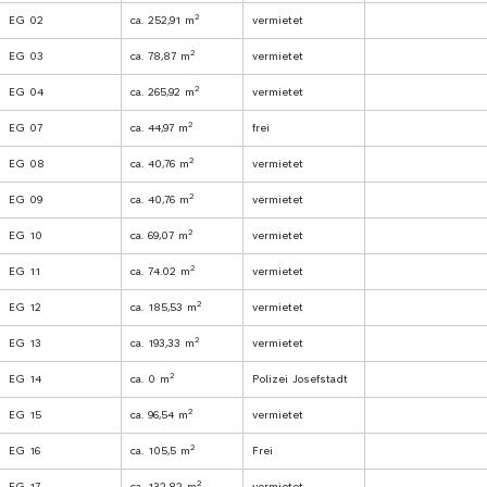
2
EG 02
ca. 252,91 m
vermietet
2
EG 03
ca. 78,87 m
vermietet
2
EG 04
ca. 265,92 m
vermietet
2
EG 07
ca. 44,97 m
frei
2
EG 08
ca. 40,76 m
vermietet
2
EG 09
ca. 40,76 m
vermietet
2
EG 10
ca. 69,07 m
vermietet
2
EG 11
ca. 74.02 m
vermietet
2
EG 12
ca. 185,53 m
vermietet
2
EG 13
ca. 193,33 m
vermietet
2
EG 14
ca. 0 m
Polizei Josefstadt
2
EG 15
ca. 96,54 m
vermietet
2
EG 16
ca. 105,5 m
Frei
2
EG 17
ca. 132,82 m
vermietet