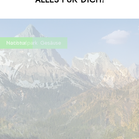
Nationalpark Gesäuse
revious