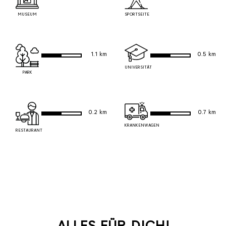
MUSEUM
SPORTSEITE
1.1 km
0.5 km
UNIVERSITÄT
PARK
0.2 km
0.7 km
KRANKENWAGEN
RESTAURANT
ALLES FÜR DICH!